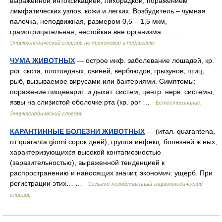
выраженной интоксикацией, лихорадкой, поражением
лимфатических узлов, кожи и легких. Возбудитель – чумная
палочка, неподвижная, размером 0,5 – 1,5 мкм,
грамотрицательная, нестойкая вне организма.… …
Энциклопедический словарь по психологии и педагогике
ЧУМА ЖИВОТНЫХ
— острое инф. заболевание лошадей, кр.
рог. скота, плотоядных, свиней, верблюдов, грызунов, птиц,
рыб, вызываемое вирусами или бактериями. Симптомы:
поражение пищеварит. и дыхат. систем, центр. нерв. системы,
язвы на слизистой оболочке рта (кр. рог …
Естествознание.
Энциклопедический словарь
КАРАНТИННЫЕ БОЛЕЗНИ ЖИВОТНЫХ
— (итал. quarantena,
от quaranta giorni сорок дней), группа инфекц. болезней ж ных,
характеризующихся высокой контагиозностью
(заразительностью), выраженной тенденцией к
распространению и наносящих значит, экономич. ущерб. При
регистрации этих… …
Сельско-хозяйственный энциклопедический
словарь